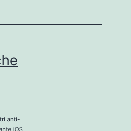
che
ri anti-
ante iOS