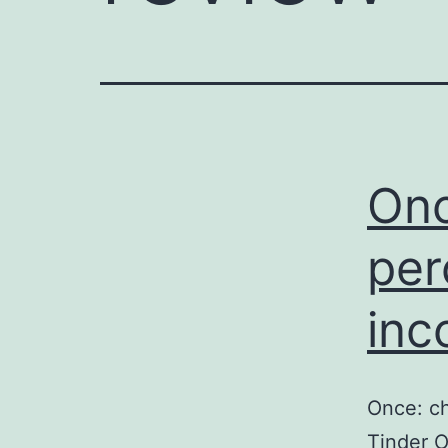
Onc
per
inc
Once: ch
Tinder O