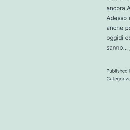
ancora A
Adesso e
anche po
oggidi e
sanno…
Published
Categoriz