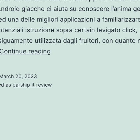
ndroid giacche ci aiuta su conoscere l’anima g
d una delle migliori applicazioni a familiarizzar
tenziali istruzione sopra certain levigato click,
siguamente utilizzata dagli fruitori, con quanto
Once:
Continue reading
che
funziona
March 20, 2023
anche
ed as
parship it review
perche
cercare
l’app
di
incontri