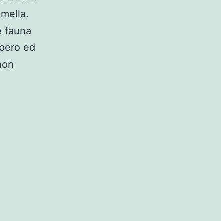
emella.
e fauna
 pero ed
 non