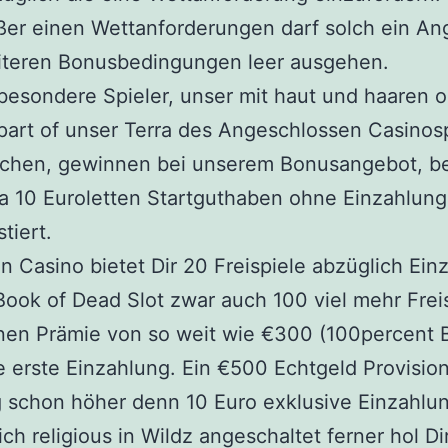
er einen Wettanforderungen darf solch ein An
iteren Bonusbedingungen leer ausgehen.
besondere Spieler, unser mit haut und haaren or
part of unser Terra des Angeschlossen Casinosp
uchen, gewinnen bei unserem Bonusangebot, b
a 10 Euroletten Startguthaben ohne Einzahlung
stiert.
in Casino bietet Dir 20 Freispiele abzüglich Ein
Book of Dead Slot zwar auch 100 viel mehr Frei
nen Prämie von so weit wie €300 (100percent 
e erste Einzahlung. Ein €500 Echtgeld Provisio
 schon höher denn 10 Euro exklusive Einzahlu
ch religious in Wildz angeschaltet ferner hol Di