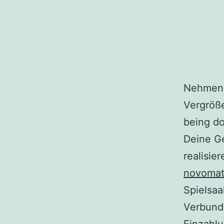
Nehmen 
Vergröß
being do
Deine G
realisie
novomat
Spielsaa
Verbunde