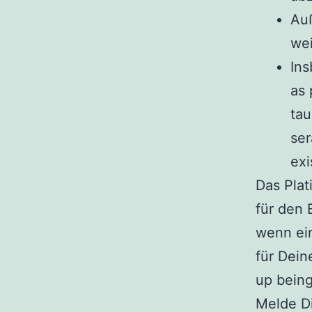
Auß
we
Ins
as 
ta
ser
exi
Das Plat
für den 
wenn ei
für Dein
up being
Melde Di