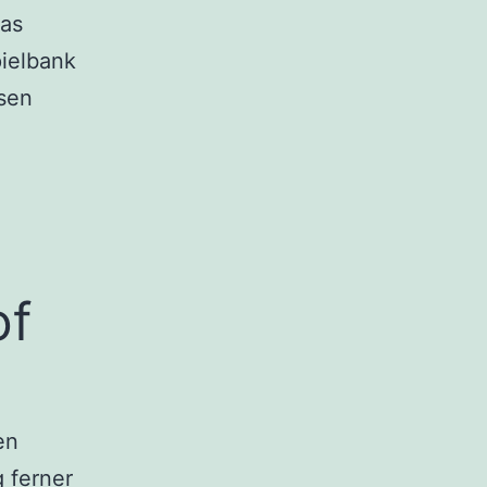
das
pielbank
ssen
of
en
g ferner