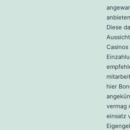
angewand
anbieten
Diese da
Aussicht
Casinos 
Einzahlu
empfehle
mitarbei
hier Bon
angekünd
vermag 
einsatz 
Eigenge