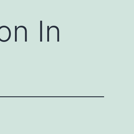
on In